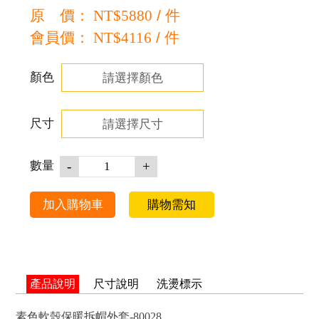
原 價：
NT$
5880
/ 件
會員價：
NT$
4116
/ 件
顏色
尺寸
數量
加入購物車
購物需知
產品說明
尺寸說明
洗燙標示
素色軟殼保暖拆帽外套-80028