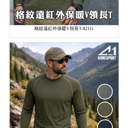
格紋遠紅外保暖V領長T-82111