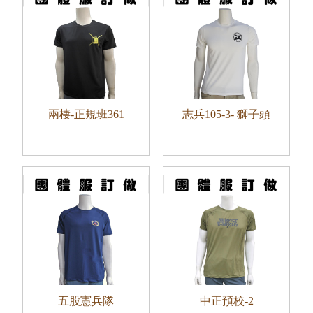
兩棲-正規班361
志兵105-3- 獅子頭
五股憲兵隊
中正預校-2