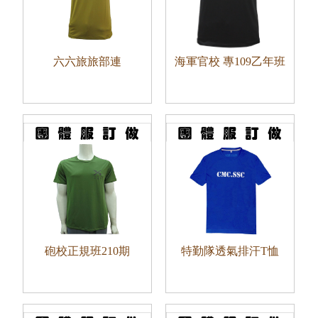
六六旅旅部連
海軍官校 專109乙年班
砲校正規班210期
特勤隊透氣排汗T恤