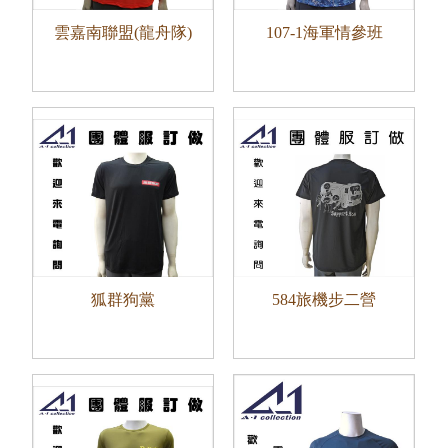
雲嘉南聯盟(龍舟隊)
107-1海軍情參班
狐群狗黨
584旅機步二營