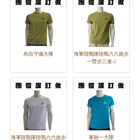
烏坵守備大隊
海軍陸戰隊陸戰六六旅步
一營步三連-2
海軍陸戰隊陸戰六六旅步
軍校一大隊