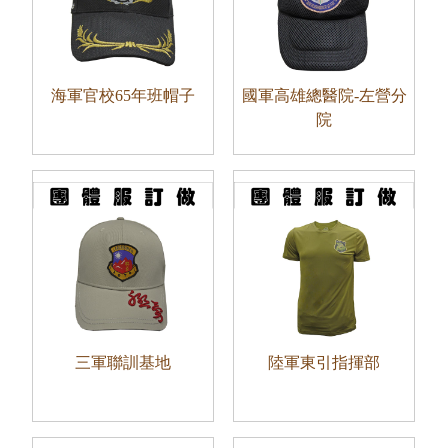
海軍官校65年班帽子
國軍高雄總醫院-左營分
院
三軍聯訓基地
陸軍東引指揮部