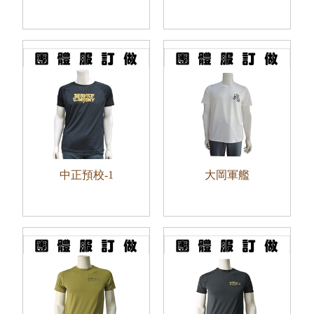
中正預校-1
大岡軍艦