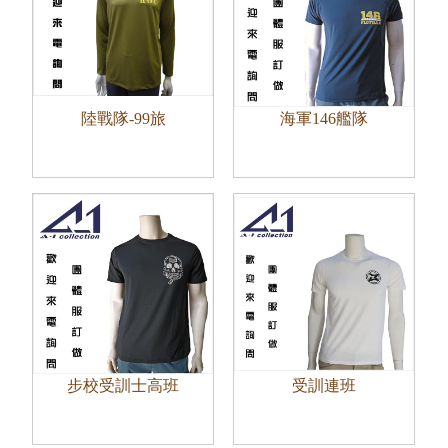
陸戰隊-99旅
海軍146艦隊
步校受訓士高班
受訓連班