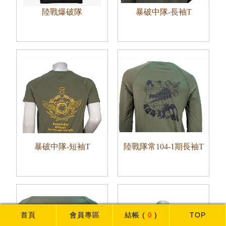
陸戰爆破隊
暴破中隊-長袖T
暴破中隊-短袖T
陸戰隊常104-1期長袖T
首頁
會員專區
結帳
(
0
)
TOP