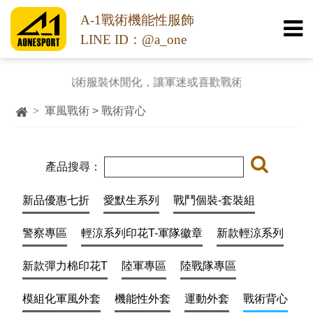
A-1戰術機能性服飾
LINE ID：@a_one
戰術服裝休閒化，讓軍迷或喜歡戰術風格產品消費
>
軍風戰術 > 戰術背心
產品搜尋：
新品優惠七折
愛默生系列
戰鬥個裝-套裝組
警察專區
輕涼系列印花T-軍隊徽章
新款輕涼系列
新款彈力棉印花T
陸軍專區
陸戰隊專區
模組化軍風外套
機能性外套
運動外套
戰術背心