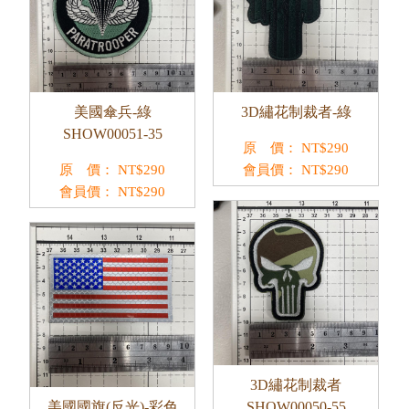
美國傘兵-綠
3D繡花制裁者-綠
SHOW00051-35
原 價：
NT$
290
原 價：
NT$
290
會員價：
NT$
290
會員價：
NT$
290
3D繡花制裁者
美國國旗(反光)-彩色
SHOW00050-55