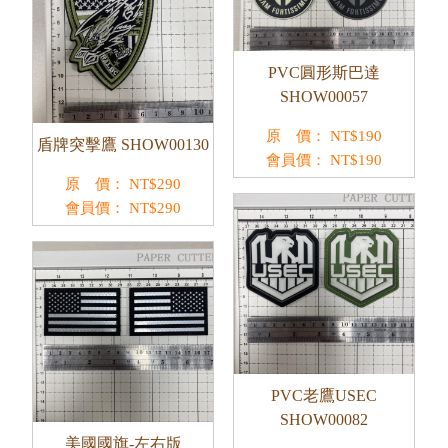
PVC圓形斯巴達
SHOW00057
原 價：
NT$
190
盾牌突擊鷹 SHOW00130
會員價：
NT$
190
原 價：
NT$
290
會員價：
NT$
290
PVC老鷹USEC
SHOW00082
美國國旗-左右版