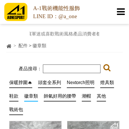
A-1戰術機能性服飾
LINE ID：@a_one
化，讓軍迷或喜歡戰術風格產品消費者都能用平實的價格購入功
>
配件 > 徽章類
產品搜尋：
保暖脖圍🔥
頭套全系列
Nextorch照明
燈具類
鞋款
徽章類
帥氣好用的腰帶
潮帽
其他
戰術包