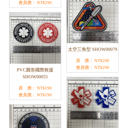
會員價：
NT$
290
太空三角型 SHOW00079
原 價：
NT$
290
會員價：
NT$
290
PVC圓形國際救援
SHOW00055
原 價：
NT$
190
會員價：
NT$
190