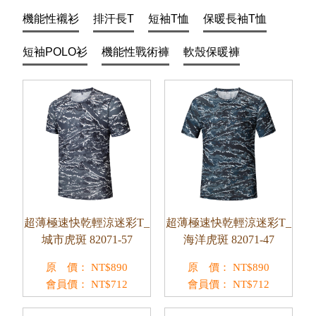
機能性襯衫
排汗長T
短袖T恤
保暖長袖T恤
短袖POLO衫
機能性戰術褲
軟殼保暖褲
超薄極速快乾輕涼迷彩T_
超薄極速快乾輕涼迷彩T_
城市虎斑 82071-57
海洋虎斑 82071-47
原 價：
NT$
890
原 價：
NT$
890
會員價：
NT$
712
會員價：
NT$
712