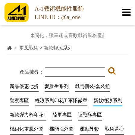
A-1戰術機能性服飾
LINE ID：@a_one
戰術服裝休閒化，讓軍迷或喜歡戰術風格產品消費者都能用
>
軍風戰術 > 新款輕涼系列
產品搜尋：
新品優惠七折
愛默生系列
戰鬥個裝-套裝組
警察專區
輕涼系列印花T-軍隊徽章
新款輕涼系列
新款彈力棉印花T
陸軍專區
陸戰隊專區
模組化軍風外套
機能性外套
運動外套
戰術背心