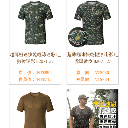
超薄極速快乾輕涼迷彩T_
超薄極速快乾輕涼迷彩T_
數位迷彩 82071-37
虎斑數位 82071-27
原 價：
NT$
890
原 價：
NT$
980
會員價：
NT$
712
會員價：
NT$
784